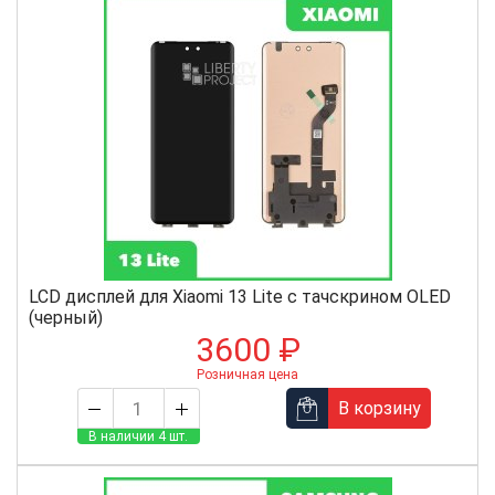
Ноябрь
июль
Сентябрь
Декабрь
август
сентябрь
октябрь
ноябрь
декабрь
LCD дисплей для Xiaomi 13 Lite с тачскрином OLED
(черный)
3600 ₽
Розничная цена
В корзину
В наличии 4 шт.