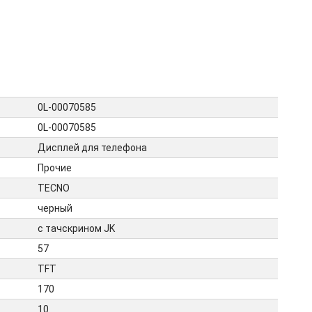
0L-00070585
0L-00070585
Дисплей для телефона
Прочие
TECNO
черный
с тачскрином JK
57
TFT
170
10