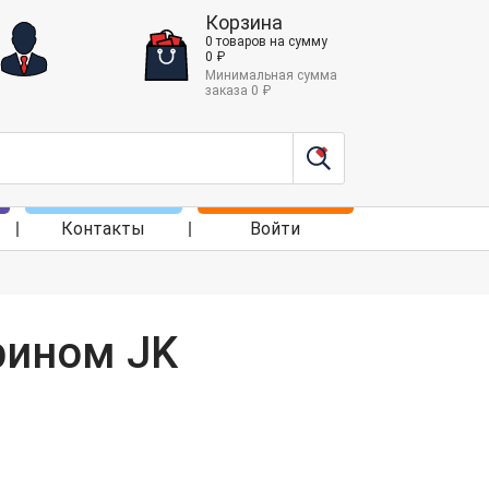
Корзина
0
товаров
на сумму
0
₽
Минимальная сумма
заказа
0
₽
Контакты
Войти
рином JK