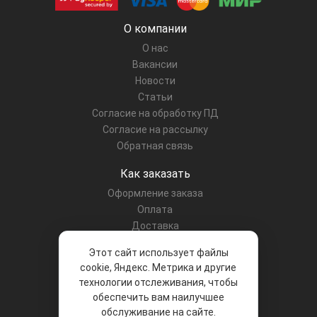
О компании
О нас
Вакансии
Новости
Статьи
Согласие на обработку ПД
Согласие на рассылку
Обратная связь
Как заказать
Оформление заказа
Оплата
Доставка
Ценовая политика
Этот сайт использует файлы
Гарантии
cookie, Яндекс. Метрика и другие
Контакты
технологии отслеживания, чтобы
обеспечить вам наилучшее
Разделы каталога
обслуживание на сайте.