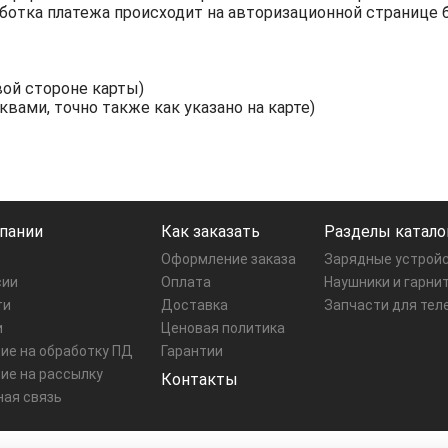
работка платежа происходит на авторизационной странице 
вой стороне карты)
вами, точно также как указано на карте)
пании
Как заказать
Разделы катало
Оформление заказа
Зарядные устрой
сии
Оплата
Наушники и гарни
ти
Доставка
Запчасти для тел
и
Ценовая политика
ие на обработку ПД
Гарантии
ие на рассылку
Контакты
ная связь