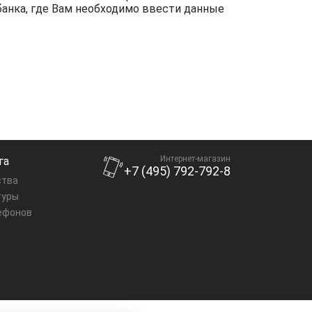
банка, где Вам необходимо ввести данные
Интернет-магазин
га
+7 (495) 792-792-8
ства
туры
ефонов