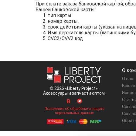
При оплате заказа банковской картой, об
Вашей банковской карты:
тип карты
номер карты,
срок действия карты (указан на лице
Имя держателя карты (латинскими бук
CVC2/CVV2 код
О ком
О нас
Вакан
© 2026 «Liberty Project».
Новос
Аксессуары и запчасти оптом.
Стать
Соглас
Положение об обработке и защите
персональных данных
Соглас
Обрат