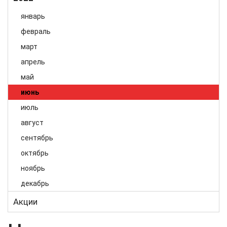
Сентябрь
Июнь
Февраль
Май
январь
Октябрь
Июль
Март
Июнь
февраль
Ноябрь
Август
Апрель
Июль
март
Декабрь
Май
Август
апрель
Июнь
Сентябрь
май
Июль
Октябрь
июнь
Август
Ноябрь
июль
Сентябрь
Декабрь
август
сентябрь
октябрь
ноябрь
декабрь
Акции