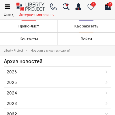
0
0
Склад
Интернет-магазин
▽
Прайс-лист
Как заказать
Контакты
Войти
Liberty Project
Новости в мире технологий
Архив новостей
2026
Январь
2025
Февраль
Январь
2024
Март
Февраль
Июль
2023
Апрель
Март
Август
Май
Январь
2022
Апрель