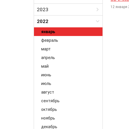
Март
Февраль
12 января 
Июль
2023
Апрель
Март
Август
Май
Январь
2022
Апрель
Сентябрь
Июнь
Февраль
Май
январь
Октябрь
Июль
Март
Июнь
февраль
Ноябрь
Август
Апрель
Июль
март
Декабрь
Май
Август
апрель
Июнь
Сентябрь
май
Июль
Октябрь
июнь
Август
Ноябрь
июль
Сентябрь
Декабрь
август
сентябрь
октябрь
ноябрь
декабрь