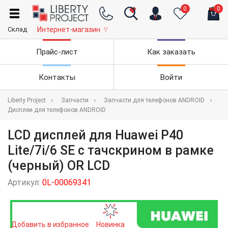
0
0
Склад
Интернет-магазин
▽
Прайс-лист
Как заказать
Контакты
Войти
Liberty Project
Запчасти
Запчасти для телефонов ANDROID
Дисплеи для телефонов ANDROID
LCD дисплей для Huawei P40
Lite/7i/6 SE с тачскрином в рамке
(черный) OR LCD
Артикул:
0L-00069341
Добавить в избранное
Новинка