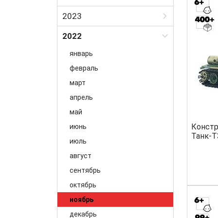
Март
Февраль
Июль
2023
Апрель
Март
Август
Май
Январь
2022
Апрель
Сентябрь
Июнь
Февраль
Май
январь
Октябрь
Июль
Март
Июнь
февраль
Ноябрь
Август
Апрель
Июль
март
Декабрь
Май
Август
апрель
Июнь
Сентябрь
май
Июль
Октябрь
Констр
июнь
Танк-Т
Август
Ноябрь
июль
Сентябрь
Декабрь
август
сентябрь
октябрь
ноябрь
декабрь