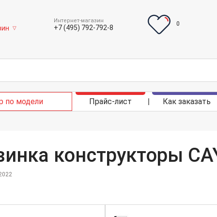
Интернет-магазин
0
+7 (495) 792-792-8
зин
▽
р по модели
Прайс-лист
Как заказать
винка конструкторы CA
2022