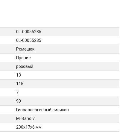
0L-00055285
0L-00055285
Ремешок
Прочие
розовый
13
115
7
90
Гипоаллергенный силикон
Mi Band 7
230х17х6 мм