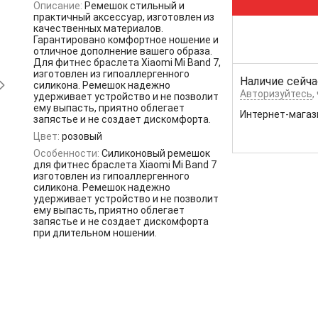
Описание:
Ремешок стильный и
практичный аксессуар, изготовлен из
качественных материалов.
Гарантировано комфортное ношение и
отличное дополнение вашего образа.
Для фитнес браслета Xiaomi Mi Band 7,
изготовлен из гипоаллергенного
Наличие сейча
силикона. Ремешок надежно
Авторизуйтесь
,
удерживает устройство и не позволит
ему выпасть, приятно облегает
Интернет-магаз
запястье и не создает дискомфорта.
Цвет:
розовый
Особенности:
Силиконовый ремешок
для фитнес браслета Xiaomi Mi Band 7
изготовлен из гипоаллергенного
силикона. Ремешок надежно
удерживает устройство и не позволит
ему выпасть, приятно облегает
запястье и не создает дискомфорта
при длительном ношении.