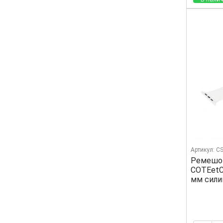
Артикул: C
Ремешок
COTEetC
мм сили