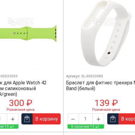
L-00033993
Артикул: 0L-00033980
 для Apple Watch 42
Браслет для фитнес трекера 
м силиконовый
Band (белый)
й/green)
300 ₽
139 ₽
Розничная цена
Розничная цена
В корзину
В кор
ии 19 шт.
В наличии 19 шт.