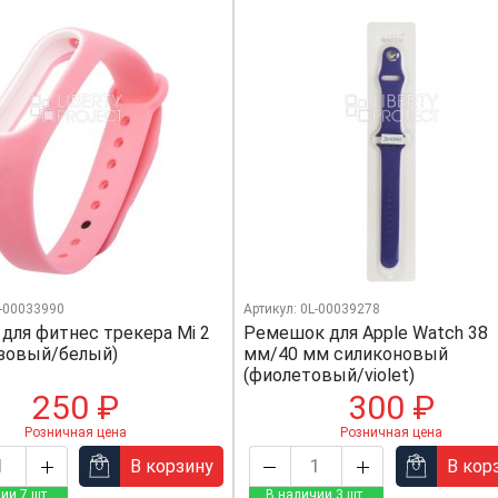
L-00033990
Артикул: 0L-00039278
 для фитнес трекера Mi 2
Ремешок для Apple Watch 38
озовый/белый)
мм/40 мм силиконовый
(фиолетовый/violet)
250 ₽
300 ₽
Розничная цена
Розничная цена
В корзину
В кор
ии 7 шт.
В наличии 3 шт.