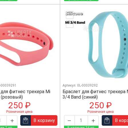
L-00039291
Артикул: 0L-00039292
 для фитнес трекера Mi
Браслет для фитнес трекера 
 (розовый)
3/4 Band (синий)
250 ₽
250 ₽
Розничная цена
Розничная цена
В корзину
В кор
ии 7 шт.
В наличии 24 шт.