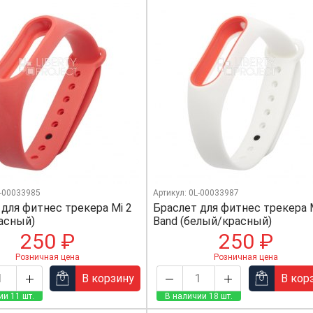
L-00033985
Артикул: 0L-00033987
 для фитнес трекера Mi 2
Браслет для фитнес трекера 
расный)
Band (белый/красный)
250 ₽
250 ₽
Розничная цена
Розничная цена
В корзину
В кор
ии 11 шт.
В наличии 18 шт.