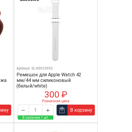
Артикул: 0L-00033992
Ремешок для Apple Watch 42
ежа
мм/44 мм силиконовый
(белый/white)
300 ₽
Розничная цена
зину
В корзину
В наличии 1 шт.