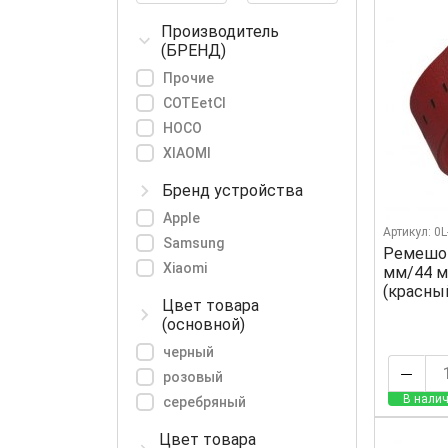
Производитель
(БРЕНД)
Прочие
COTEetCI
HOCO
XIAOMI
Бренд устройства
Apple
Артикул: 0
Samsung
Ремешок
Xiaomi
мм/44 м
(красны
Цвет товара
(основной)
черный
розовый
В налич
серебряный
Цвет товара