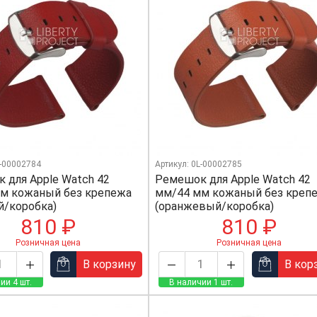
L-00002784
Артикул: 0L-00002785
 для Apple Watch 42
Ремешок для Apple Watch 42
м кожаный без крепежа
мм/44 мм кожаный без креп
й/коробка)
(оранжевый/коробка)
810 ₽
810 ₽
Розничная цена
Розничная цена
В корзину
В кор
ии 4 шт.
В наличии 1 шт.