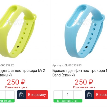
L-00033982
Артикул: 0L-00033983
 для фитнес трекера Mi 2
Браслет для фитнес трекера 
еленый)
Band (синий)
250 ₽
250 ₽
Розничная цена
Розничная цена
В корзину
В кор
ии 10 шт.
В наличии 7 шт.