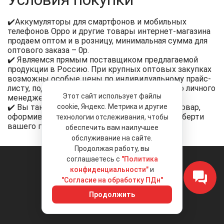
✔️Аккумуляторы для смартфонов и мобильных
телефонов Oppo и другие товары интернет-магазина
продаем оптом и в розницу, минимальная сумма для
оптового заказа – 0р.
✔️ Являемся прямым поставщиком предлагаемой
продукции в Россию. При крупных оптовых закупках
возможны особые цены по индивидуальному прайс-
листу, подробные условия уточняйте у вашего личного
Этот сайт использует файлы
менеджера.
✔️ Вы также можете купить интересующий товар,
cookie, Яндекс. Метрика и другие
оформив заказ по телефону или в филиале Либерти
технологии отслеживания, чтобы
вашего города.
обеспечить вам наилучшее
обслуживание на сайте.
Продолжая работу, вы
соглашаетесь с
"Политика
конфиденциальности"
и
"Согласие на обработку ПДн"
© 2026 «Liberty Project».
Аксессуары и запчасти оптом.
Положение об обработке и защите
персональных данных