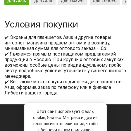
для Asus
для Acer
для Huawei
для Lenovo
дл
Условия покупки
✔️ Экраны для планшетов Asus и другие товары
интернет-магазина продаем оптом и в розницу,
минимальная сумма для оптового заказа – 0р.
✔️ Являемся прямым поставщиком предлагаемой
продукции в Россию. При крупных оптовых закупках
возможны особые цены по индивидуальному прайс-
листу, подробные условия уточняйте у вашего личного
менеджера.
✔️ Вы также можете купить дисплеи для планшетов
Asus, оформив заказ по телефону или в филиале
Либерти вашего города.
Этот сайт использует файлы
cookie, Яндекс. Метрика и другие
технологии отслеживания, чтобы
обеспечить вам наилучшее
© 2026 «Liberty Project».