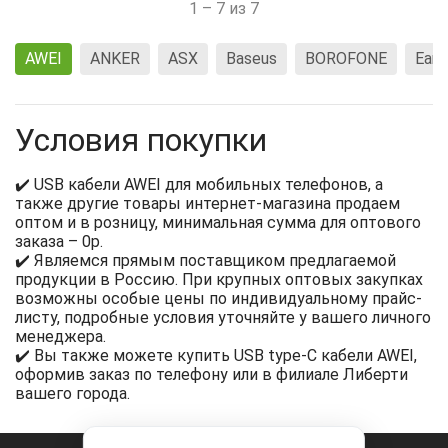
1 – 7 из 7
AWEI
ANKER
ASX
Baseus
BOROFONE
Earl
Условия покупки
✔️ USB кабели AWEI для мобильных телефонов, а
также другие товары интернет-магазина продаем
оптом и в розницу, минимальная сумма для оптового
заказа – 0р.
✔️ Являемся прямым поставщиком предлагаемой
продукции в Россию. При крупных оптовых закупках
возможны особые цены по индивидуальному прайс-
листу, подробные условия уточняйте у вашего личного
менеджера.
✔️ Вы также можете купить USB type-C кабели AWEI,
оформив заказ по телефону или в филиале Либерти
вашего города.