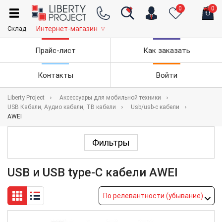
0
0
Склад
Интернет-магазин
▽
Прайс-лист
Как заказать
Контакты
Войти
Liberty Project
Аксессуары для мобильной техники
USB Кабели, Аудио кабели, ТВ кабели
Usb/usb-c кабели
AWEI
Фильтры
USB и USB type-C кабели AWEI
По релевантности (убывание)