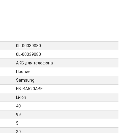
0L-00039080
0L-00039080
АКБ для телефона
Прочие
Samsung
EB-BA520ABE
Li-Ion
40
99
5
39