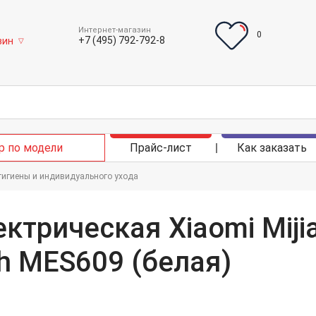
Интернет-магазин
0
+7 (495) 792-792-8
зин
▽
р по модели
Прайс-лист
Как заказать
гигиены и индивидуального ухода
ктрическая Xiaomi Miji
sh MES609 (белая)