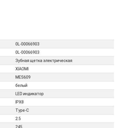
0L-00066903
0L-00066903
Зубная щетка электрическая
XIAOMI
MES609
белый
LED индикатор
IPX8
Type-C
2.5
245