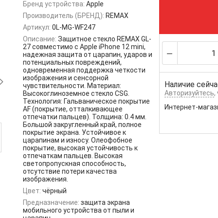
Бренд устройства:
Apple
Производитель (БРЕНД):
REMAX
Артикул:
0L-MG-WF247
Описание:
Защитное стекло REMAX GL-
27 совместимо с Apple iPhone 12 mini,
надежная защита от царапин, ударов и
потенциальных повреждений,
одновременная поддержка четкости
изображения и сенсорной
Наличие сейча
чувствительности. Материал:
Авторизуйтесь
,
Высокоглиноземное стекло CSG.
Технология: Гальваническое покрытие
Интернет-магаз
AF (покрытие, отталкивающее
отпечатки пальцев). Толщина: 0.4 мм.
Большой закругленный край, полное
покрытие экрана. Устойчивое к
царапинам и износу. Олеофобное
покрытие, высокая устойчивость к
отпечаткам пальцев. Высокая
светопропускная способность,
отсутствие потери качества
изображения.
Цвет:
чёрный
Предназначение:
защита экрана
мобильного устройства от пыли и