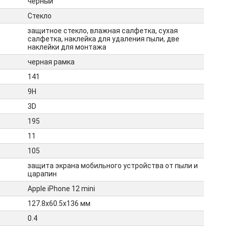
чёрный
Стекло
защитное стекло, влажная салфетка, сухая
салфетка, наклейка для удаления пыли, две
наклейки для монтажа
черная рамка
141
9H
3D
195
11
105
защита экрана мобильного устройства от пыли и
царапин
Apple iPhone 12 mini
127.8х60.5х136 мм
0.4