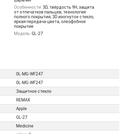
царапин
Особенности:
3D, твёрдость 9H, защита
от отпечатков пальцев, технология
полного покрытия, 3D изогнутое стекло,
яркая передача цвета, олеофобное
покрытие
Модель:
GL-27
0L-MG-WF247
0L-MG-WF247
Защитное стекло
REMAX
Apple
GL-27
Medicine