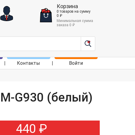
Корзина
0
товаров
на сумму
0
₽
Минимальная сумма
заказа
0
₽
Контакты
Войти
SM-G930 (белый)
440
₽