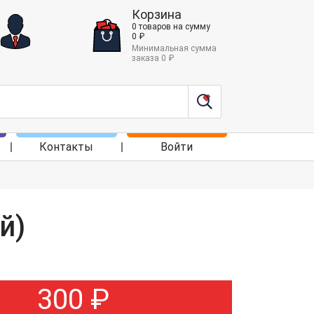
Корзина
0
товаров
на сумму
0
₽
Минимальная сумма
заказа
0
₽
Контакты
Войти
й)
300
₽