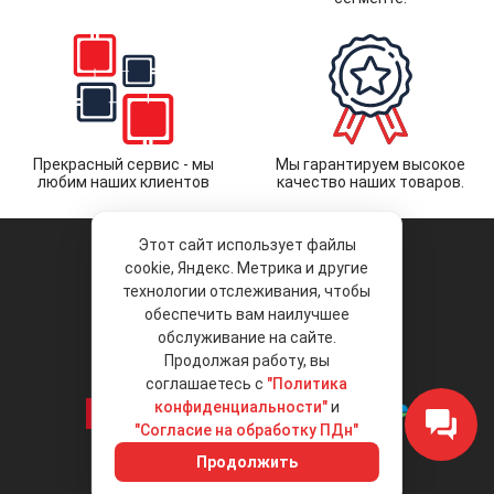
Прекрасный сервис - мы
Мы гарантируем высокое
любим наших клиентов
качество наших товаров.
Этот сайт использует файлы
cookie, Яндекс. Метрика и другие
технологии отслеживания, чтобы
обеспечить вам наилучшее
© 2026 «Liberty Project».
Аксессуары и запчасти оптом.
обслуживание на сайте.
Продолжая работу, вы
Положение об обработке и защите
персональных данных
соглашаетесь с
"Политика
конфиденциальности"
и
"Согласие на обработку ПДн"
Интернет-магазин
+7 (495) 792-792-8