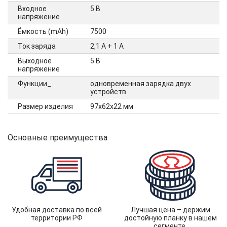
Входное
5 В
напряжение
Ёмкость (mAh)
7500
Ток заряда
2,1 А + 1 А
Выходное
5 В
напряжение
Функции_
одновременная зарядка двух
устройств
Размер изделия
97х62х22 мм
Основные преимущества
Удобная доставка по всей
Лучшая цена – держим
территории РФ
достойную планку в нашем
сегменте.