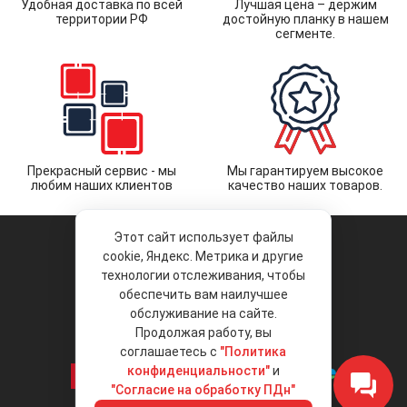
Удобная доставка по всей
Лучшая цена – держим
территории РФ
достойную планку в нашем
сегменте.
Прекрасный сервис - мы
Мы гарантируем высокое
любим наших клиентов
качество наших товаров.
Этот сайт использует файлы
cookie, Яндекс. Метрика и другие
технологии отслеживания, чтобы
обеспечить вам наилучшее
© 2026 «Liberty Project».
Аксессуары и запчасти оптом.
обслуживание на сайте.
Продолжая работу, вы
Положение об обработке и защите
персональных данных
соглашаетесь с
"Политика
конфиденциальности"
и
"Согласие на обработку ПДн"