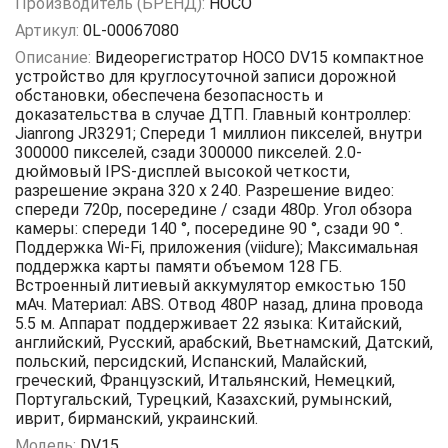
Производитель (БРЕНД):
HOCO
Артикул:
0L-00067080
Описание:
Видеорегистратор HOCO DV15 компактное
устройство для круглосуточной записи дорожной
обстановки, обеспечена безопасность и
доказательства в случае ДТП. Главный контроллер:
Jianrong JR3291; Спереди 1 миллион пикселей, внутри
300000 пикселей, сзади 300000 пикселей. 2.0-
дюймовый IPS-дисплей высокой четкости,
разрешение экрана 320 x 240. Разрешение видео:
спереди 720p, посередине / сзади 480p. Угол обзора
камеры: спереди 140 °, посередине 90 °, сзади 90 °.
Поддержка Wi-Fi, приложения (viidure); Максимальная
поддержка карты памяти объемом 128 ГБ.
Встроенный литиевый аккумулятор емкостью 150
мАч. Материал: ABS. Отвод 480P назад, длина провода
5.5 м. Аппарат поддерживает 22 языка: Китайский,
английский, Русский, арабский, Вьетнамский, Датский,
польский, персидский, Испанский, Малайский,
греческий, Французский, Итальянский, Немецкий,
Португальский, Турецкий, Казахский, румынский,
иврит, бирманский, украинский.
Модель:
DV15