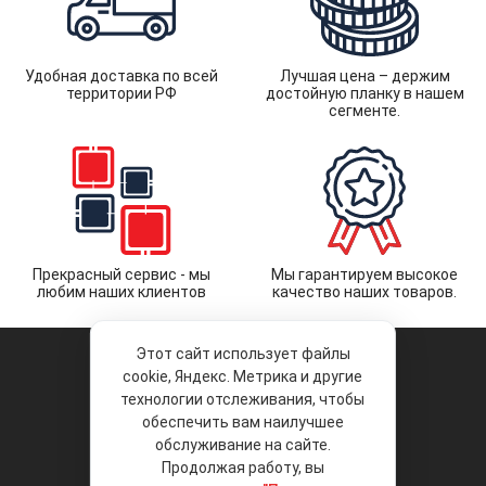
Удобная доставка по всей
Лучшая цена – держим
территории РФ
достойную планку в нашем
сегменте.
Прекрасный сервис - мы
Мы гарантируем высокое
любим наших клиентов
качество наших товаров.
Этот сайт использует файлы
cookie, Яндекс. Метрика и другие
технологии отслеживания, чтобы
обеспечить вам наилучшее
© 2026 «Liberty Project».
Аксессуары и запчасти оптом.
обслуживание на сайте.
Продолжая работу, вы
Положение об обработке и защите
персональных данных