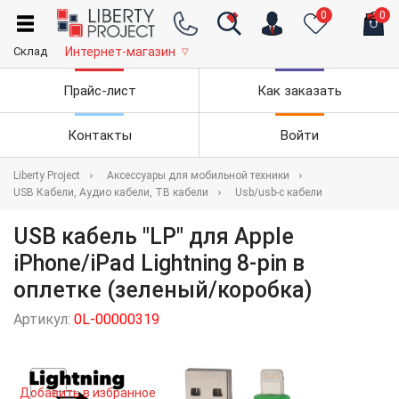
0
0
Склад
Интернет-магазин
▽
Прайс-лист
Как заказать
Контакты
Войти
Liberty Project
Аксессуары для мобильной техники
USB Кабели, Аудио кабели, ТВ кабели
Usb/usb-c кабели
USB кабель "LP" для Apple
iPhone/iPad Lightning 8-pin в
оплетке (зеленый/коробка)
Артикул:
0L-00000319
Добавить в избранное