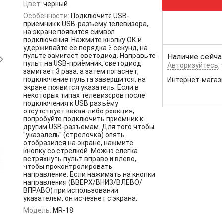
Цвет:
чёрный
Особенности:
Подключите USB-
приёмник к USB-разъёму телевизора,
на экране появится символ
подключения. Нажмите кнопку ОК и
удерживайте её порядка 3 секунд, на
пульте замигает светодиод. Направьте
Наличие сейча
пульт на USB-приёмник, светодиод
Авторизуйтесь
,
замигает 3 раза, а затем погаснет,
подключение пульта завершится, на
Интернет-магаз
экране появится указатель. Если в
некоторых типах телевизоров после
подключения к USB разъёму
отсутствует какая-либо реакция,
попробуйте подключить приёмник к
другим USB-разъёмам. Для того чтобы
"указалель" (стрелочка) опять
отобразился на экране, нажмите
кнопку со стрелкой. Можно слегка
встряхнуть пульт вправо и влево,
чтобы проконтролировать
направление. Если нажимать на кнопки
направления (ВВЕРХ/ВНИЗ/ВЛЕВО/
ВПРАВО) при использовании
указателем, он исчезнет с экрана.
Модель:
MR-18