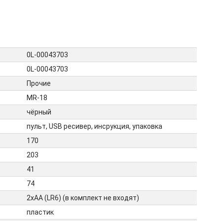
0L-00043703
0L-00043703
Прочие
MR-18
чёрный
пульт, USB ресивер, инсрукция, упаковка
170
203
41
74
2хАA (LR6) (в комплект не входят)
пластик