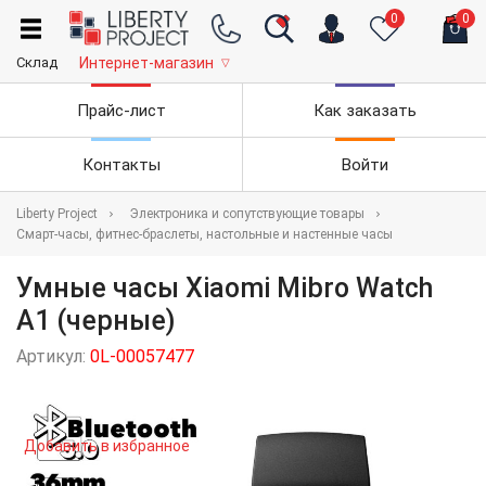
0
0
Склад
Интернет-магазин
▽
Прайс-лист
Как заказать
Контакты
Войти
Liberty Project
Электроника и сопутствующие товары
Смарт-часы, фитнес-браслеты, настольные и настенные часы
Умные часы Xiaomi Mibro Watch
A1 (черные)
Артикул:
0L-00057477
Добавить в избранное