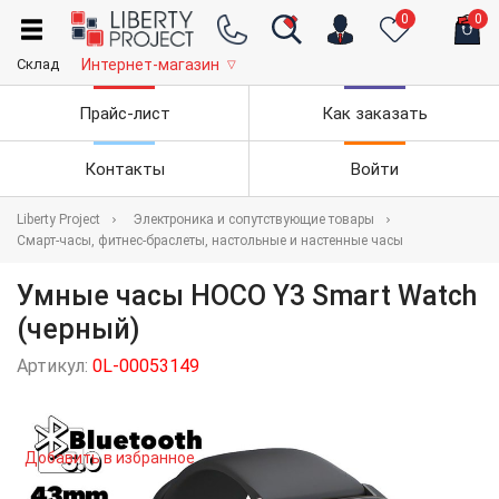
0
0
Склад
Интернет-магазин
▽
Прайс-лист
Как заказать
Контакты
Войти
Liberty Project
Электроника и сопутствующие товары
Смарт-часы, фитнес-браслеты, настольные и настенные часы
Умные часы HOCO Y3 Smart Watch
(черный)
Артикул:
0L-00053149
Добавить в избранное