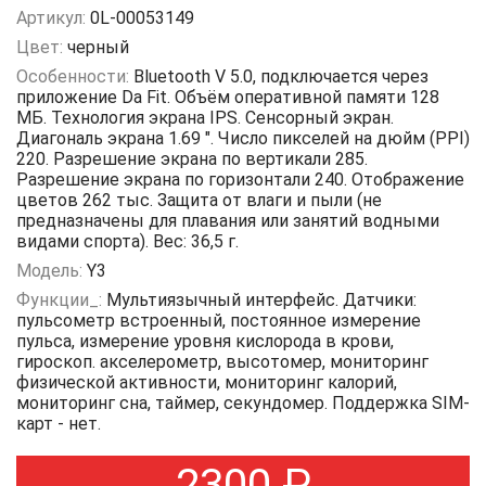
Артикул:
0L-00053149
Цвет:
черный
Особенности:
Bluetooth V 5.0, подключается через
приложение Da Fit. Объём оперативной памяти 128
МБ. Технология экрана IPS. Сенсорный экран.
Диагональ экрана 1.69 ". Число пикселей на дюйм (PPI)
220. Разрешение экрана по вертикали 285.
Разрешение экрана по горизонтали 240. Отображение
цветов 262 тыс. Защита от влаги и пыли (не
предназначены для плавания или занятий водными
видами спорта). Вес: 36,5 г.
Модель:
Y3
Функции_:
Мультиязычный интерфейс. Датчики:
пульсометр встроенный, постоянное измерение
пульса, измерение уровня кислорода в крови,
гироскоп. акселерометр, высотомер, мониторинг
физической активности, мониторинг калорий,
мониторинг сна, таймер, секундомер. Поддержка SIM-
карт - нет.
2300
₽