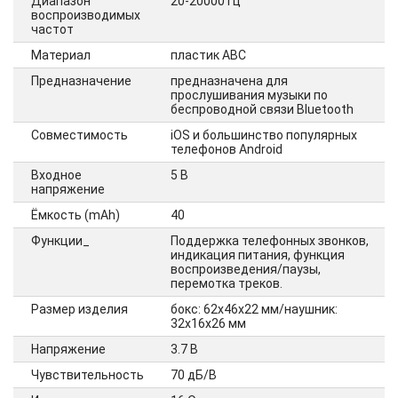
Диапазон
20-20000 Гц
воспроизводимых
частот
Материал
пластик АВС
Предназначение
предназначена для
прослушивания музыки по
беспроводной связи Bluetooth
Совместимость
iOS и большинство популярных
телефонов Android
Входное
5 В
напряжение
Ёмкость (mAh)
40
Функции_
Поддержка телефонных звонков,
индикация питания, функция
воспроизведения/паузы,
перемотка треков.
Размер изделия
бокс: 62х46х22 мм/наушник:
32х16х26 мм
Напряжение
3.7 В
Чувствительность
70 дБ/В