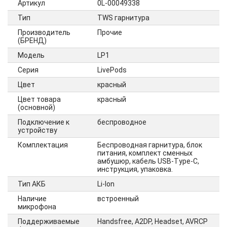
Артикул
0L-00049338
Тип
TWS гарнитура
Производитель
Прочие
(БРЕНД)
Модель
LP1
Серия
LivePods
Цвет
красный
Цвет товара
красный
(основной)
Подключение к
беспроводное
устройству
Комплектация
Беспроводная гарнитура, блок
питания, комплект сменных
амбушюр, кабель USB-Type-C,
инструкция, упаковка.
Тип АКБ
Li-Ion
Наличие
встроенный
микрофона
Поддерживаемые
Handsfree, A2DP, Headset, AVRCP