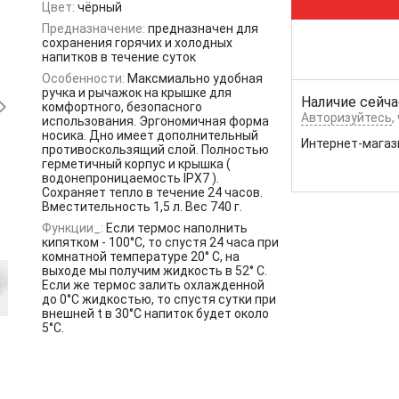
Цвет:
чёрный
Предназначение:
предназначен для
сохранения горячих и холодных
напитков в течение суток
Особенности:
Максмиально удобная
ручка и рычажок на крышке для
Наличие сейча
комфортного, безопасного
Авторизуйтесь
,
использования. Эргономичная форма
носика. Дно имеет дополнительный
Интернет-магаз
противоскользящий слой. Полностью
герметичный корпус и крышка (
водонепроницаемость IPX7 ).
Сохраняет тепло в течение 24 часов.
Вместительность 1,5 л. Вес 740 г.
Функции_:
Если термос наполнить
кипятком - 100°С, то спустя 24 часа при
комнатной температуре 20° С, на
выходе мы получим жидкость в 52° С.
Если же термос залить охлажденной
до 0°С жидкостью, то спустя сутки при
внешней t в 30°С напиток будет около
5°С.