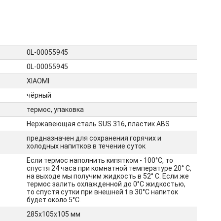
0L-00055945
0L-00055945
XIAOMI
чёрный
термос, упаковка
Нержавеющая сталь SUS 316, пластик ABS
предназначен для сохранения горячих и
холодных напитков в течение суток
Если термос наполнить кипятком - 100°С, то
спустя 24 часа при комнатной температуре 20° С,
на выходе мы получим жидкость в 52° С. Если же
термос залить охлажденной до 0°С жидкостью,
то спустя сутки при внешней t в 30°С напиток
будет около 5°С.
285х105х105 мм