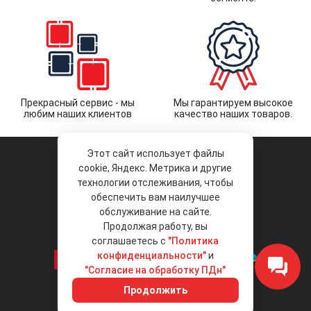
Прекрасный сервис - мы
Мы гарантируем высокое
любим наших клиентов
качество наших товаров.
Этот сайт использует файлы
cookie, Яндекс. Метрика и другие
технологии отслеживания, чтобы
обеспечить вам наилучшее
© 2026 «Liberty Project».
Аксессуары и запчасти оптом.
обслуживание на сайте.
Продолжая работу, вы
Положение об обработке и защите
персональных данных
соглашаетесь с
"Политика
конфиденциальности"
и
"Согласие на обработку ПДн"
Интернет-магазин
+7 (495) 792-792-8