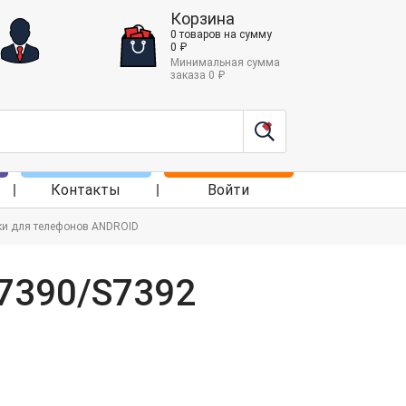
Корзина
0
товаров
на сумму
0
₽
Минимальная сумма
заказа
0
₽
Контакты
Войти
нки для телефонов ANDROID
S7390/S7392