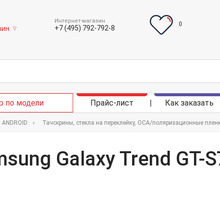
Интернет-магазин
0
+7 (495) 792-792-8
зин
▽
р по модели
Прайс-лист
Как заказать
в ANDROID
Тачскрины, стекла на переклейку, OCA/поляризационные пле
msung Galaxy Trend GT-