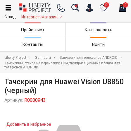
0
0
Склад
Интернет-магазин
▽
Прайс-лист
Как заказать
Контакты
Войти
Liberty Project
Запчасти
Запчасти для телефонов ANDROID
Тачскрины, стекла на переклейку, OCA/поляризационные пленки для
телефонов ANDROID
Тачскрин для Huawei Vision U8850
(черный)
Артикул:
R0000943
Добавить в избранное