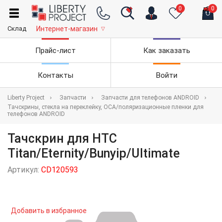
0
0
Склад
Интернет-магазин
▽
Прайс-лист
Как заказать
Контакты
Войти
Liberty Project
Запчасти
Запчасти для телефонов ANDROID
Тачскрины, стекла на переклейку, OCA/поляризационные пленки для
телефонов ANDROID
Тачскрин для HTC
Titan/Eternity/Bunyip/Ultimate
Артикул:
CD120593
Добавить в избранное