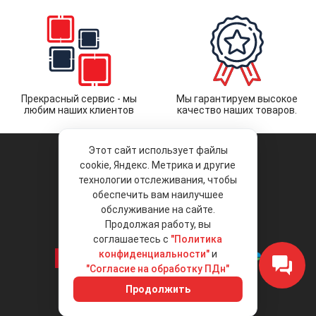
Прекрасный сервис - мы
Мы гарантируем высокое
любим наших клиентов
качество наших товаров.
Этот сайт использует файлы
cookie, Яндекс. Метрика и другие
технологии отслеживания, чтобы
обеспечить вам наилучшее
© 2026 «Liberty Project».
Аксессуары и запчасти оптом.
обслуживание на сайте.
Продолжая работу, вы
Положение об обработке и защите
персональных данных
соглашаетесь с
"Политика
конфиденциальности"
и
"Согласие на обработку ПДн"
Интернет-магазин
+7 (495) 792-792-8