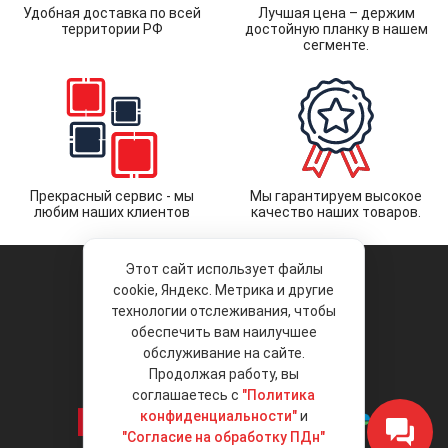
Удобная доставка по всей
Лучшая цена – держим
территории РФ
достойную планку в нашем
сегменте.
Прекрасный сервис - мы
Мы гарантируем высокое
любим наших клиентов
качество наших товаров.
Этот сайт использует файлы
cookie, Яндекс. Метрика и другие
технологии отслеживания, чтобы
обеспечить вам наилучшее
© 2026 «Liberty Project».
Аксессуары и запчасти оптом.
обслуживание на сайте.
Продолжая работу, вы
Положение об обработке и защите
персональных данных
соглашаетесь с
"Политика
конфиденциальности"
и
"Согласие на обработку ПДн"