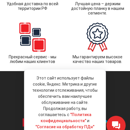
Удобная доставка по всей
Лучшая цена – держим
территории РФ
достойную планку в нашем
сегменте.
Прекрасный сервис - мы
Мы гарантируем высокое
любим наших клиентов
качество наших товаров.
Этот сайт использует файлы
cookie, Яндекс. Метрика и другие
технологии отслеживания, чтобы
обеспечить вам наилучшее
© 2026 «Liberty Project».
Аксессуары и запчасти оптом.
обслуживание на сайте.
Продолжая работу, вы
Положение об обработке и защите
персональных данных
соглашаетесь с
"Политика
конфиденциальности"
и
"Согласие на обработку ПДн"