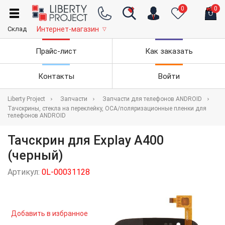
0
0
Склад
Интернет-магазин
▽
Прайс-лист
Как заказать
Контакты
Войти
Liberty Project
Запчасти
Запчасти для телефонов ANDROID
Тачскрины, стекла на переклейку, OCA/поляризационные пленки для
телефонов ANDROID
Тачскрин для Explay A400
(черный)
Артикул:
0L-00031128
Добавить в избранное