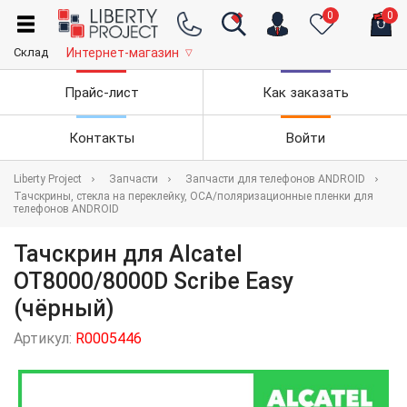
0
0
Склад
Интернет-магазин
▽
Прайс-лист
Как заказать
Контакты
Войти
Liberty Project
Запчасти
Запчасти для телефонов ANDROID
Тачскрины, стекла на переклейку, OCA/поляризационные пленки для
телефонов ANDROID
Тачскрин для Alcatel
OT8000/8000D Scribe Easy
(чёрный)
Артикул:
R0005446