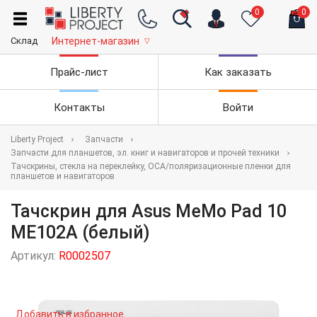
0
0
Склад
Интернет-магазин
▽
Прайс-лист
Как заказать
Контакты
Войти
Liberty Project
Запчасти
Запчасти для планшетов, эл. книг и навигаторов и прочей техники
Тачскрины, стекла на переклейку, OCA/поляризационные пленки для
планшетов и навигаторов
Тачскрин для Asus MeMo Pad 10
ME102A (белый)
Артикул:
R0002507
Добавить в избранное