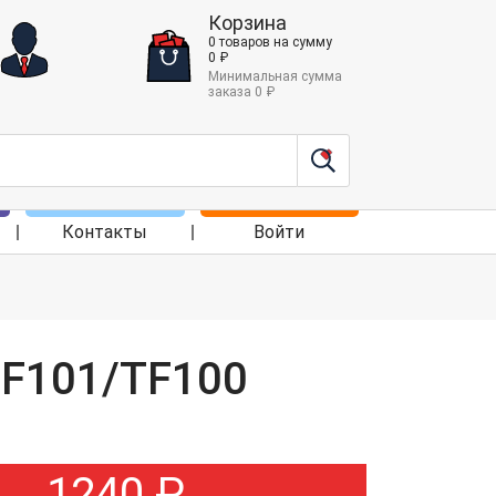
Корзина
0
товаров
на сумму
0
₽
Минимальная сумма
заказа
0
₽
Контакты
Войти
TF101/TF100
1240
₽