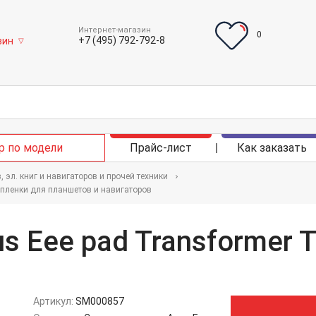
Интернет-магазин
0
+7 (495) 792-792-8
зин
▽
р по модели
Прайс-лист
Как заказать
 эл. книг и навигаторов и прочей техники
 пленки для планшетов и навигаторов
s Eee pad Transformer 
Артикул:
SM000857