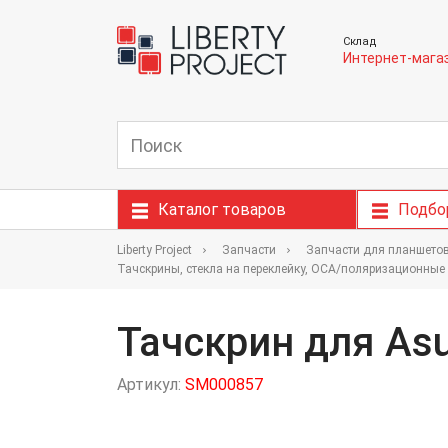
Склад
Интернет-мага
Каталог товаров
Подбо
Liberty Project
Запчасти
Запчасти для планшетов,
Тачскрины, стекла на переклейку, OCA/поляризационные
Тачскрин для Asu
Артикул:
SM000857