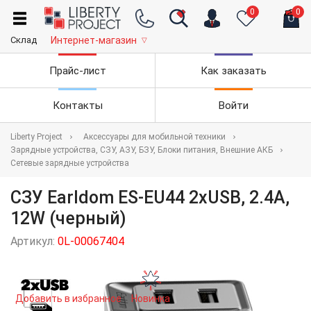
0
0
Склад
Интернет-магазин
▽
Прайс-лист
Как заказать
Контакты
Войти
Liberty Project
Аксессуары для мобильной техники
Зарядные устройства, СЗУ, АЗУ, БЗУ, Блоки питания, Внешние АКБ
Сетевые зарядные устройства
СЗУ Earldom ES-EU44 2xUSB, 2.4А,
12W (черный)
Артикул:
0L-00067404
Добавить в избранное
Новинка