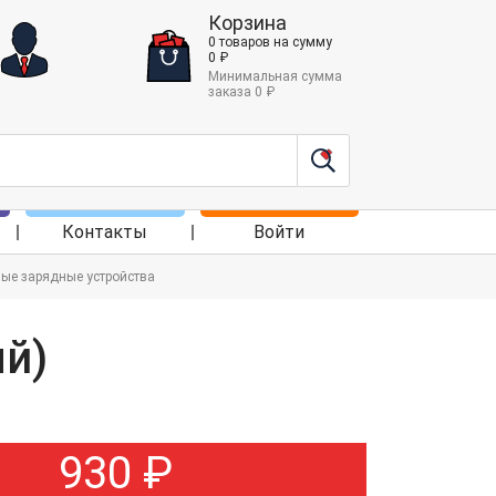
Корзина
0
товаров
на сумму
0
₽
Минимальная сумма
заказа
0
₽
Контакты
Войти
вые зарядные устройства
ый)
930
₽