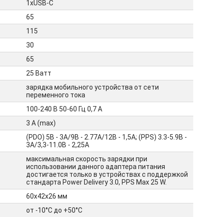
1xUSB-C
65
115
30
65
25 Ватт
зарядка мобильного устройства от сети
переменного тока
100-240 В 50-60 Гц 0,7 А
3 А (max)
(PDO) 5В - 3А/9В - 2.77А/12В - 1,5А; (PPS) 3.3-5.9В -
3А/3,3-11.0В - 2,25А
максимальная скорость зарядки при
использовании данного адаптера питания
достигается только в устройствах с поддержкой
стандарта Power Delivery 3.0, PPS Max 25 W.
60х42х26 мм
от -10°C до +50°C