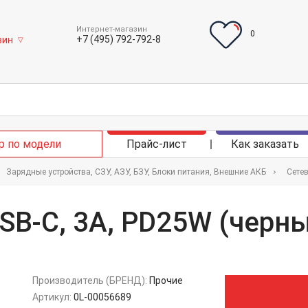
Интернет-магазин
0
+7 (495) 792-792-8
зин
▽
р по модели
Прайс-лист
Как заказать
Зарядные устройства, СЗУ, АЗУ, БЗУ, Блоки питания, Внешние АКБ
Сете
SB-C, 3А, PD25W (черн
Производитель (БРЕНД):
Прочие
Артикул:
0L-00056689