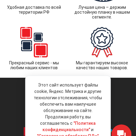
Удобная доставка по всей
Лучшая цена – держим
территории РФ
достойную планку в нашем
сегменте.
Прекрасный сервис - мы
Мы гарантируем высокое
любим наших клиентов
качество наших товаров.
Этот сайт использует файлы
cookie, Яндекс. Метрика и другие
технологии отслеживания, чтобы
обеспечить вам наилучшее
© 2026 «Liberty Project».
Аксессуары и запчасти оптом.
обслуживание на сайте.
Продолжая работу, вы
Положение об обработке и защите
персональных данных
соглашаетесь с
"Политика
конфиденциальности"
и