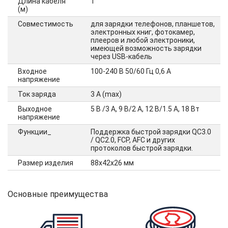
Длина кабеля
1
(м)
Совместимость
для зарядки телефонов, планшетов,
электронных книг, фотокамер,
плееров и любой электроники,
имеющей возможность зарядки
через USB-кабель
Входное
100-240 В 50/60 Гц 0,6 А
напряжение
Ток заряда
3 А (max)
Выходное
5 В /3 A, 9 В/2 A, 12 В/1.5 A, 18 Вт
напряжение
Функции_
Поддержка быстрой зарядки QC3.0
/ QC2.0, FCP, AFC и других
протоколов быстрой зарядки.
Размер изделия
88х42х26 мм
Основные преимущества