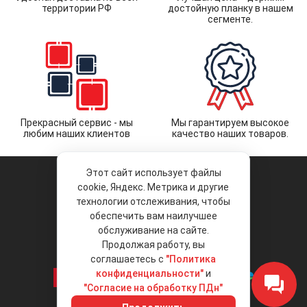
территории РФ
достойную планку в нашем
сегменте.
Прекрасный сервис - мы
Мы гарантируем высокое
любим наших клиентов
качество наших товаров.
Этот сайт использует файлы
cookie, Яндекс. Метрика и другие
технологии отслеживания, чтобы
обеспечить вам наилучшее
© 2026 «Liberty Project».
Аксессуары и запчасти оптом.
обслуживание на сайте.
Продолжая работу, вы
Положение об обработке и защите
персональных данных
соглашаетесь с
"Политика
конфиденциальности"
и
"Согласие на обработку ПДн"
Интернет-магазин