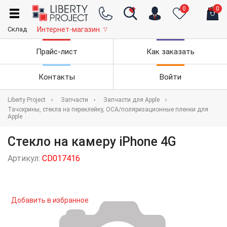
0
0
Склад
Интернет-магазин
▽
Прайс-лист
Как заказать
Контакты
Войти
Liberty Project
Запчасти
Запчасти для Apple
Тачскрины, стекла на переклейку, OCA/поляризационные пленки для
Apple
Стекло на камеру iPhone 4G
Артикул:
CD017416
Добавить в избранное