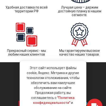
Удобная доставка по всей
Лучшая цена – держим
территории РФ
достойную планку в нашем
сегменте.
Прекрасный сервис - мы
Мы гарантируем высокое
любим наших клиентов
качество наших товаров.
Этот сайт использует файлы
cookie, Яндекс. Метрика и другие
технологии отслеживания, чтобы
обеспечить вам наилучшее
© 2026 «Liberty Project».
Аксессуары и запчасти оптом.
обслуживание на сайте.
Продолжая работу, вы
Положение об обработке и защите
персональных данных
соглашаетесь с
"Политика
конфиденциальности"
и