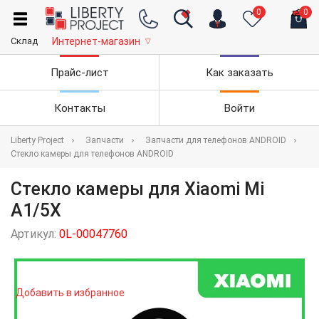
0
0
Склад
Интернет-магазин
▽
Прайс-лист
Как заказать
Контакты
Войти
Liberty Project
Запчасти
Запчасти для телефонов ANDROID
Стекло камеры для телефонов ANDROID
Стекло камеры для Xiaomi Mi
A1/5X
Артикул:
0L-00047760
Добавить в избранное