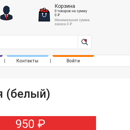
Корзина
0
товаров
на сумму
0
₽
Минимальная сумма
заказа
0
₽
Контакты
Войти
 (белый)
950
₽