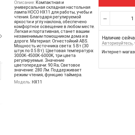
Описание:
Компактная и
универсальная складная настольная
лампа HOCO HX11 для работы, учебы и
чтения. Благодаря регулируемой
яркости и углу наклона, обеспечено
комфортное освещение в любом месте.
Легкая и портативная, станет вашим
незаменимым помощником дома и в
Наличие сейча
дороге. Материал: Огнестойкий ABS.
Авторизуйтесь
,
Мощность источника света: 5 Вт (30
штук по 0.5 Вт). Цветовая температура:
Интернет-магаз
3000K-4500K-6000K, три цвета
регулируемые. Значение
цветопередачи: 90 Ra; Световое
значение: 280 Лм. Поддерживает
режим чтения, функцию таймера.
Модель:
HX11