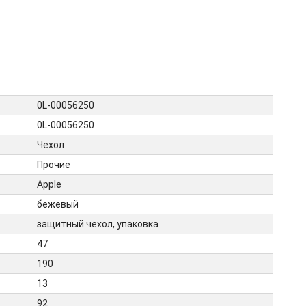
0L-00056250
0L-00056250
Чехол
Прочие
Apple
бежевый
защитный чехол, упаковка
47
190
13
92