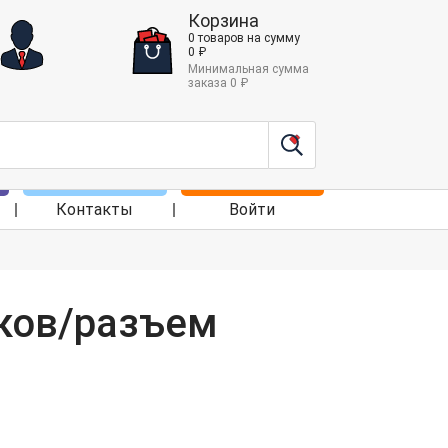
Корзина
0
товаров
на сумму
0
₽
Минимальная сумма
заказа
0
₽
Контакты
Войти
уков/разъем