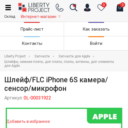
0
0
Склад
Интернет-магазин
▽
Прайс-лист
Как заказать
Контакты
Войти
Liberty Project
Запчасти
Запчасти для Apple
Шлейфы, нижние платы, доп платы, платы, антенны, доп элементы
для Apple
Шлейф/FLC iPhone 6S камера/
сенсор/микрофон
Артикул:
0L-00031922
Добавить в избранное