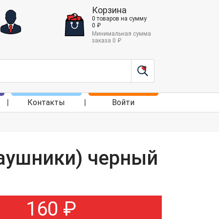
Корзина
0
товаров
на сумму
0
₽
Минимальная сумма
заказа
0
₽
Контакты
Войти
наушники) черный
160
₽